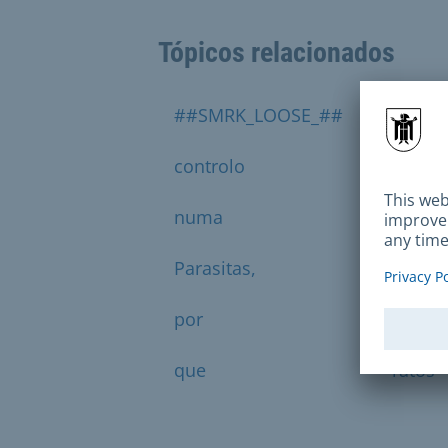
Tópicos relacionados
##SMRK_LOOSE_##
aos
controlo
da
numa
obser
Parasitas,
partic
por
porme
que
ratos