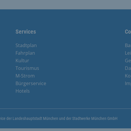
Services
Co
Stadtplan
Ba
Fahrplan
Le
Kultur
Ge
Tourismus
Da
M-Strom
Ko
Bürgerservice
Im
Hotels
ervice der Landeshauptstadt München und der Stadtwerke München GmbH