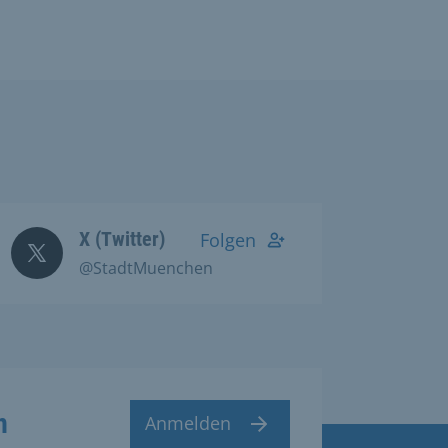
X (Twitter)
Folgen
@StadtMuenchen
n
Anmelden