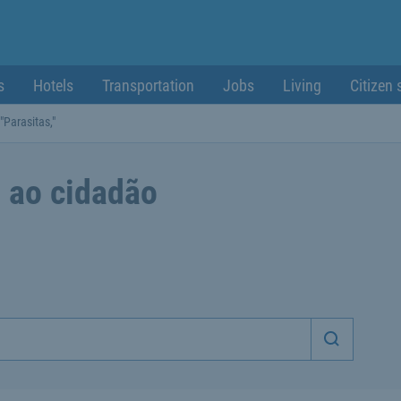
s
Hotels
Transportation
Jobs
Living
Citizen 
"Parasitas,"
 ao cidadão
Iniciar p