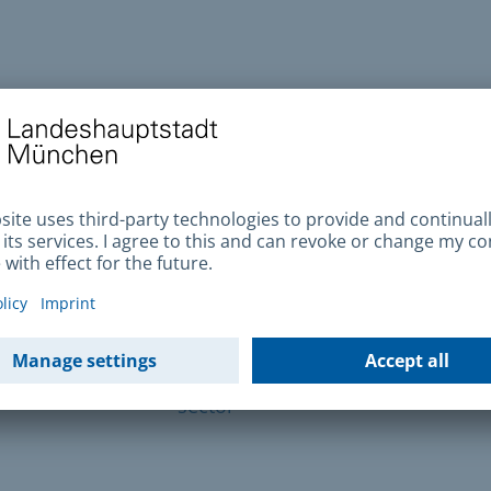
cidadãos
empresa
vado
ou
ulares
plantas,
nores
propriedades
sector