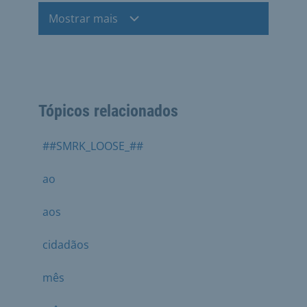
Mostrar mais
Tópicos relacionados
##SMRK_LOOSE_##
ao
aos
cidadãos
mês