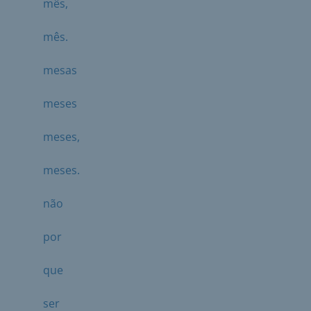
mês,
mês.
mesas
meses
meses,
meses.
não
por
que
ser