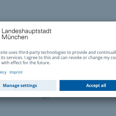
da
o
Gabinete
linha
ário
online,
PIN,
um