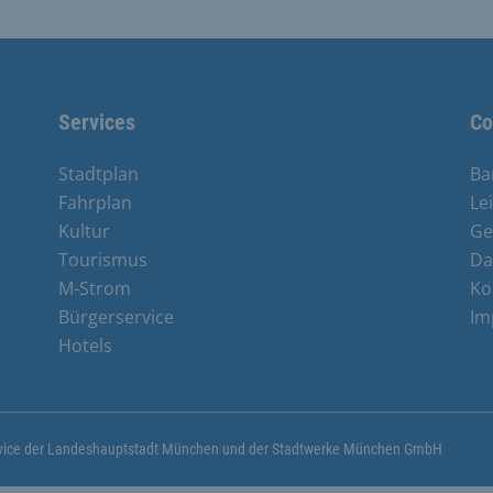
Services
Co
Stadtplan
Ba
Fahrplan
Le
Kultur
Ge
Tourismus
Da
M-Strom
Ko
Bürgerservice
Im
Hotels
ervice der Landeshauptstadt München und der Stadtwerke München GmbH