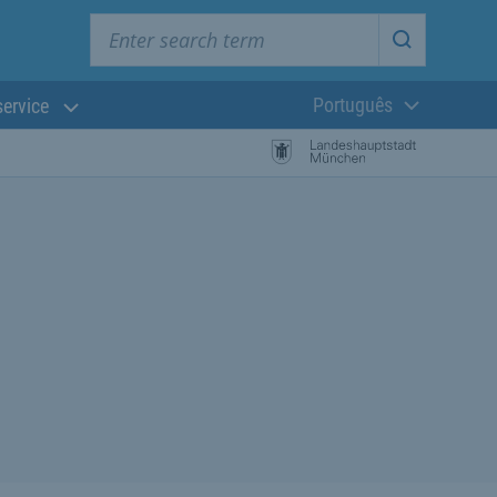
Enter search term
Start searc
Português
service
Língua atual:
esquisa