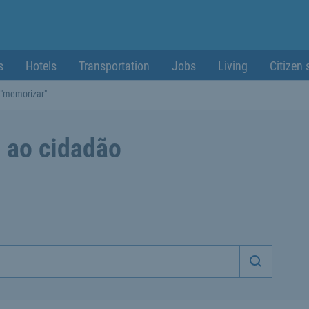
s
Hotels
Transportation
Jobs
Living
Citizen 
 "memorizar"
 ao cidadão
Iniciar p