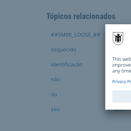
Tópicos relacionados
##SMRK_LOOSE_##
cartão
esquecido
funçã
identificação
já
não
necess
ou
para
seu
sua