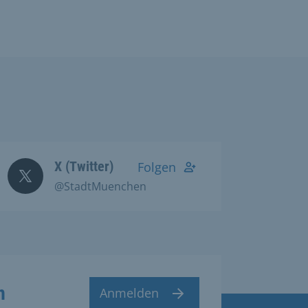
X (Twitter)
Folgen
@StadtMuenchen
n
Anmelden