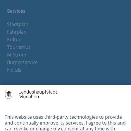
Services
Stadtplan
Fahrplan
Kultur
Tourismus
M-Strom
Bürgerservice
Hotels
Contact
Barrierefreiheit
Leichte Sprache
Gebärdensprache
Datenschutz