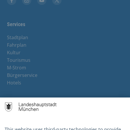
Facebook
Instagram
YouTube
X
Services
Stadtplan
Fahrplan
Kultur
Tourismus
M-Strom
Bürgerservice
Hotels
Contact
Barrierefreiheit
Leichte Sprache