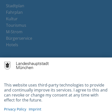
Stadtplan
Fahrplan
Kultur
Tourismus
M-Strom
Bürgerservice
Hotels
Contact
Barrierefreiheit
Leichte Sprache
Gebärdensprache
Datenschutz
Kontakt
Impressum