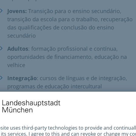
Jovens:
Transição para o ensino secundário,
transição da escola para o trabalho, recuperação
das qualificações de conclusão do ensino
secundário
Adultos
: formação profissional e contínua,
oportunidades de financiamento, educação na
velhice
Integração
: cursos de línguas e de integração,
programas de educação intercultural
ação e custos