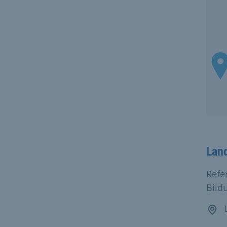
Lan
Refe
Bild
L