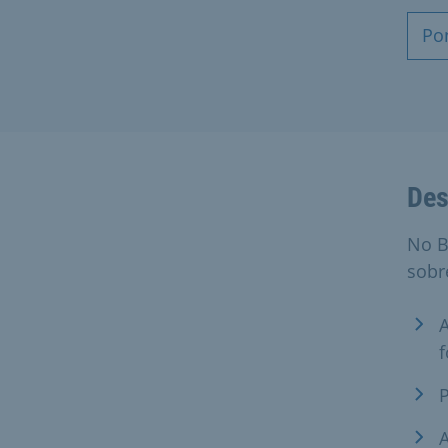
Po
Des
No B
sobr
f
A