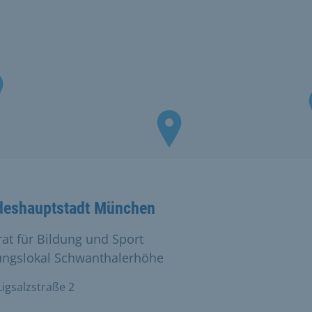
deshauptstadt München
rat für Bildung und Sport
ungslokal Schwanthalerhöhe
igsalzstraße 2