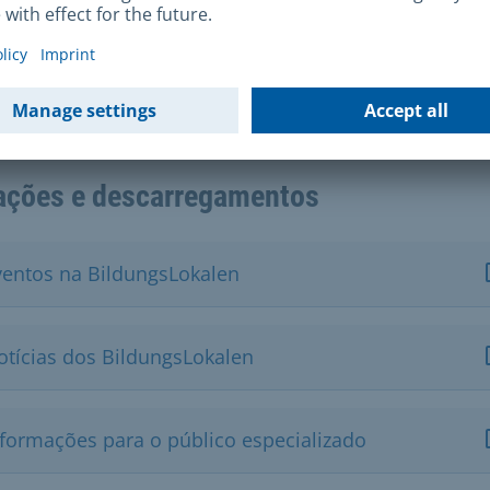
as e encargos
uito
ações e descarregamentos
ventos na BildungsLokalen
otícias dos BildungsLokalen
nformações para o público especializado