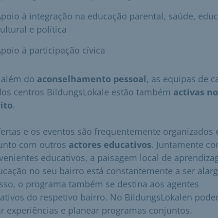
poio à integração na educação parental, saúde, edu
ultural e política
poio à participação cívica
 além do
aconselhamento pessoal
, as equipas de c
os centros BildungsLokale estão também
activas no
rito
.
fertas e os eventos são frequentemente organizados
unto com outros
actores educativos
. Juntamente c
rvenientes educativos, a paisagem local de aprendiz
ucação no seu bairro está constantemente a ser alar
isso, o programa também se destina aos agentes
ativos do respetivo bairro. No BildungsLokalen pod
ar experiências e planear programas conjuntos.