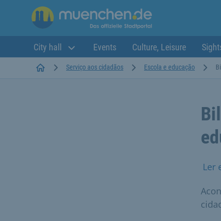
City hall
Events
Culture, Leisure
Sight
Startseite
Serviço aos cidadãos
Escola e educação
B
Bi
ed
Ler 
Acon
cida