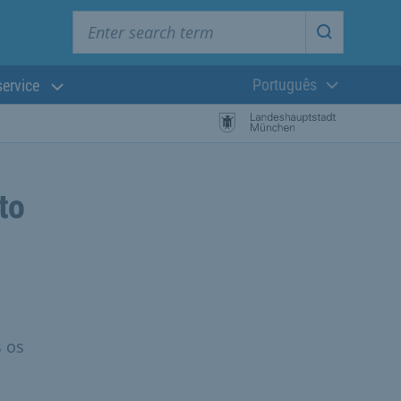
Enter search term
Start searc
Português
service
Língua atual:
to
s os