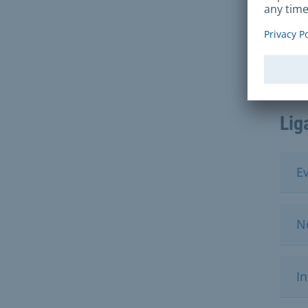
Tax
grat
Lig
E
N
I