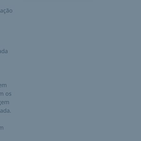
cação
ada
 em
om os
agem
gada.
em