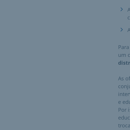
A
c
A
Para
um d
dist
As o
conj
inte
e ed
Por 
educ
troc