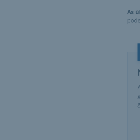
As ú
pode