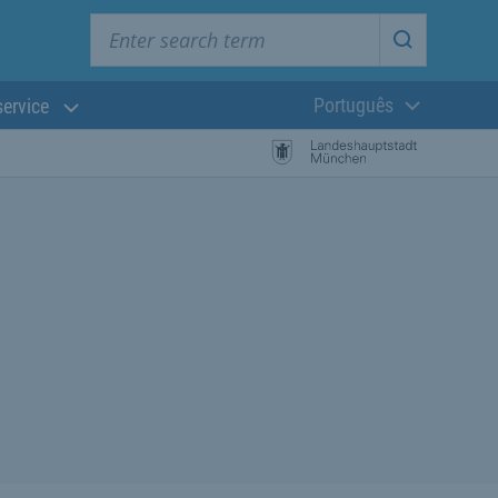
Enter search term
Start searc
Português
service
Língua atual:
esquisa