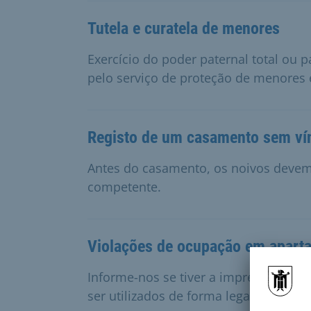
Tutela e curatela de menores
Exercício do poder paternal total ou p
pelo serviço de proteção de menores 
Registo de um casamento sem vín
Antes do casamento, os noivos devem
competente.
Violações de ocupação em apart
Informe-nos se tiver a impressão de 
ser utilizados de forma legal ou que 