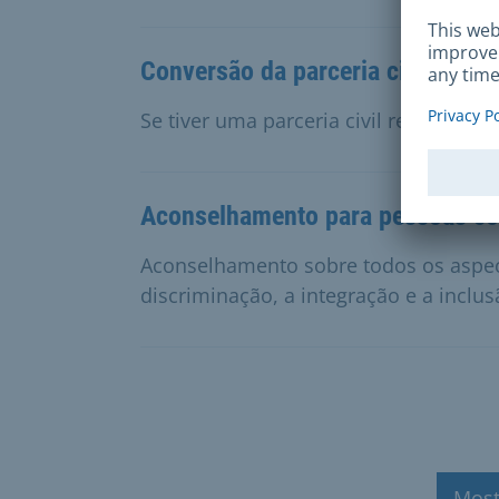
Conversão da parceria civil regi
Se tiver uma parceria civil registada
Aconselhamento para pessoas com
Aconselhamento sobre todos os aspect
discriminação, a integração e a inclus
Most