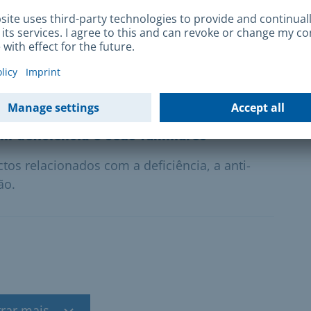
stada em casamento
, pode convertê-la em casamento.
 deficiência e seus familiares
os relacionados com a deficiência, a anti-
ão.
rar mais