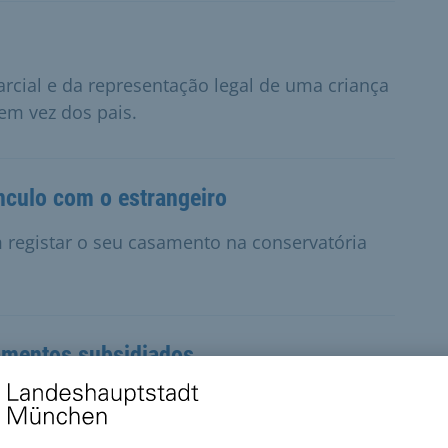
arcial e da representação legal de uma criança
em vez dos pais.
culo com o estrangeiro
 registar o seu casamento na conservatória
amentos subsidiados
que os apartamentos subsidiados não estão a
existe uma violação da ocupação.