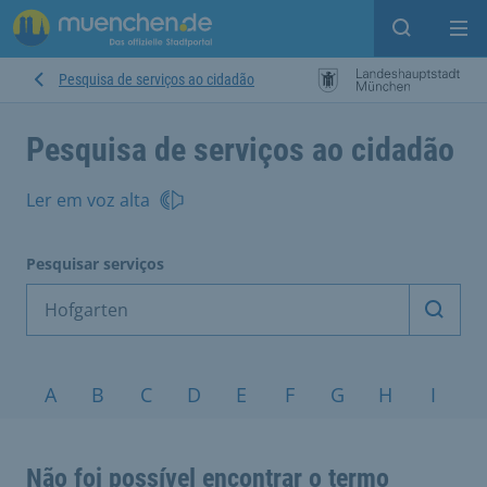
Open sear
Op
Pesquisa de serviços ao cidadão
Pesquisa de serviços ao cidadão
Ler em voz alta
Pesquisar serviços
Inicia
Tópicos A-Z
A
B
C
D
E
F
G
H
I
J
Não foi possível encontrar o termo