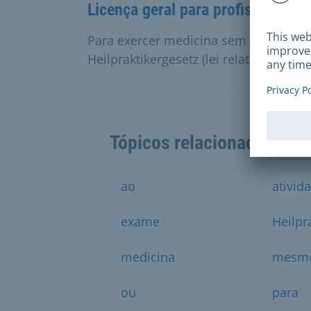
Licença geral para profissionais 
Para exercer medicina sem licença, é
Heilpraktikergesetz (lei relativa aos m
Tópicos relacionados
ao
ativid
exame
Heilpra
medicina
mesm
ou
para