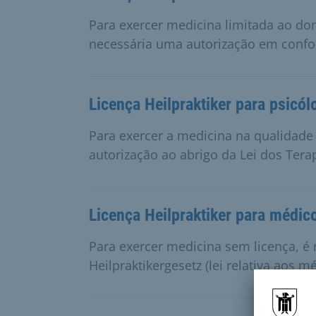
Para exercer medicina limitada ao dom
necessária uma autorização em confo
Licença Heilpraktiker para psicól
Para exercer a medicina na qualidade
autorização ao abrigo da Lei dos Terap
Licença Heilpraktiker para médic
Para exercer medicina sem licença, é
Heilpraktikergesetz (lei relativa aos m