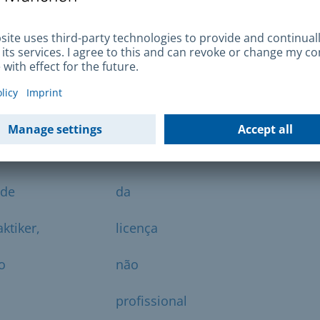
de medicina alternativa
 necessária uma licença de acordo com a
édicos).
ade
da
ktiker,
licença
o
não
profissional