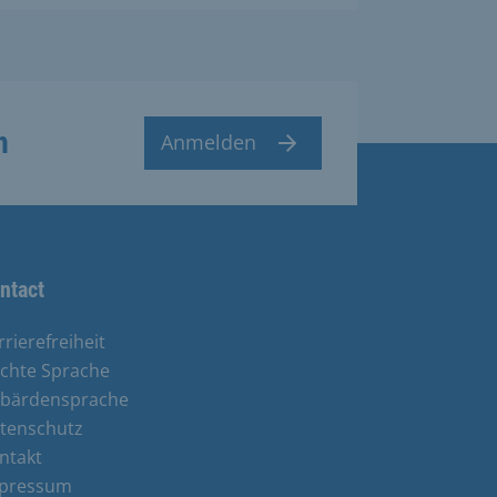
n
Anmelden
ntact
rrierefreiheit
ichte Sprache
bärdensprache
tenschutz
ntakt
pressum