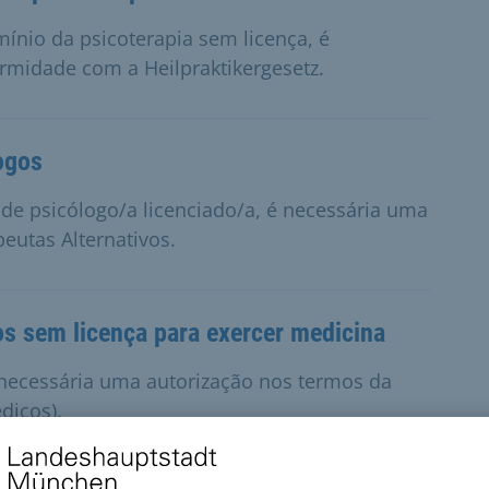
ínio da psicoterapia sem licença, é
rmidade com a Heilpraktikergesetz.
ogos
 de psicólogo/a licenciado/a, é necessária uma
eutas Alternativos.
os sem licença para exercer medicina
 necessária uma autorização nos termos da
édicos).