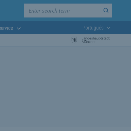
Enter search term
Start searc
Português
service
Língua atual:
esquisa