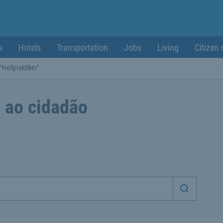
s
Hotels
Transportation
Jobs
Living
Citizen 
"Heilpraktiker"
 ao cidadão
Iniciar p