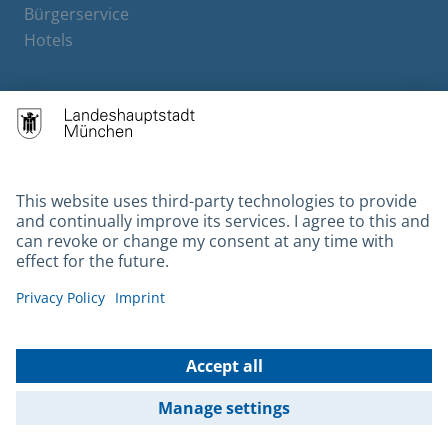
Bürgerservice
Hotels
Contact
Barrierefreiheit
Leichte Sprache
Gebärdensprache
Datenschutz
Kontakt
Impressum
© 2026 Portal München Betriebs GmbH & Co. KG - Ein Service der
Landeshauptstadt München und der Stadtwerke München GmbH