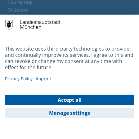
Tourismus
M-Strom
Bürgerservice
Hotels
Contact
Barrierefreiheit
Leichte Sprache
Gebärdensprache
Datenschutz
Kontakt
Impressum
© 2026 Portal München Betriebs GmbH & Co. KG - Ein Service der
Landeshauptstadt München und der Stadtwerke München GmbH