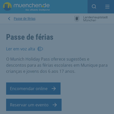
Open sear
Op
Passe de férias
Passe de férias
Ler em voz alta
O Munich Holiday Pass oferece sugestões e
descontos para as férias escolares em Munique para
crianças e jovens dos 6 aos 17 anos.
Encomendar online
Reservar um evento