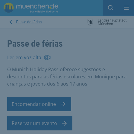
Open sear
Op
Passe de férias
Passe de férias
Ler em voz alta
O Munich Holiday Pass oferece sugestões e
descontos para as férias escolares em Munique para
crianças e jovens dos 6 aos 17 anos.
Encomendar online
Reservar um evento