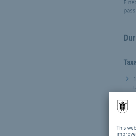
É ne
pass
Dur
Tax
1
u
1
u
As f
grat