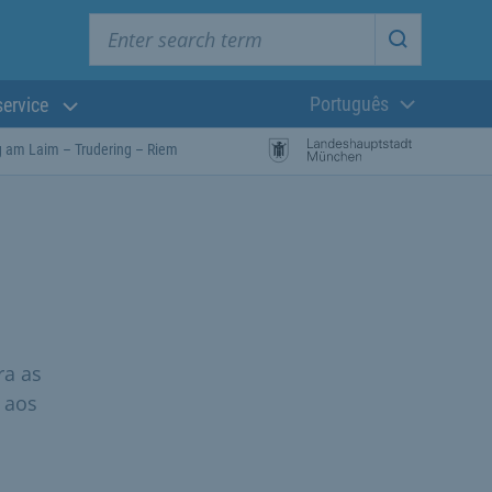
Enter search term
Start searc
Português
service
Língua atual:
g am Laim – Trudering – Riem
ra as
 aos