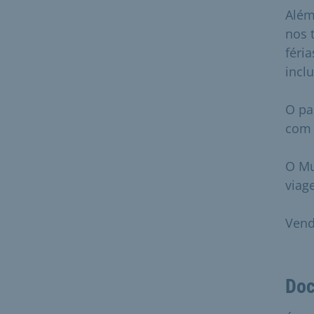
Além
nos 
féri
inclu
O pa
com 
O Mu
viag
Vend
Doc