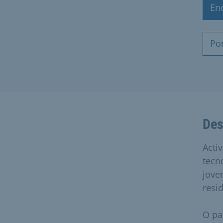
En
Po
Des
Activ
tecn
jove
resi
O pa