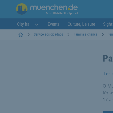
City hall
Events
Culture, Leisure
Sight
Startseite
Serviço aos cidadãos
Família e criança
Tem
Pa
Ler 
O Mu
féri
17 a