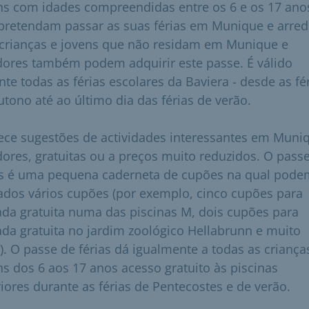
ns com idades compreendidas entre os 6 e os 17 ano
pretendam passar as suas férias em Munique e arred
 crianças e jovens que não residam em Munique e
dores também podem adquirir este passe. É válido
nte todas as férias escolares da Baviera - desde as fé
utono até ao último dia das férias de verão.
ece sugestões de actividades interessantes em Muni
dores, gratuitas ou a preços muito reduzidos. O pass
as é uma pequena caderneta de cupões na qual pode
ados vários cupões (por exemplo, cinco cupões para
ada gratuita numa das piscinas M, dois cupões para
ada gratuita no jardim zoológico Hellabrunn e muito
). O passe de férias dá igualmente a todas as criança
ns dos 6 aos 17 anos acesso gratuito às piscinas
riores durante as férias de Pentecostes e de verão.