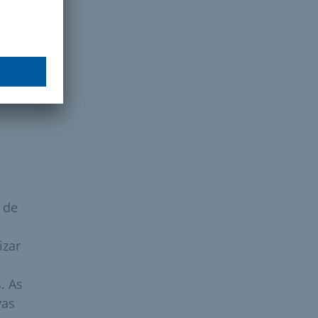
l da
 de
izar
,
. As
vas