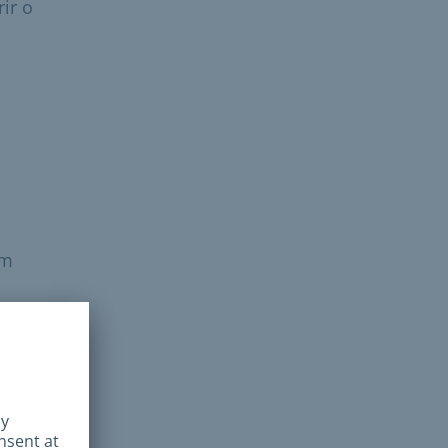
ir o
om
sem