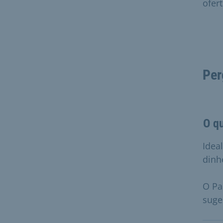
ofert
Per
O q
Idea
dinh
O Pa
suge