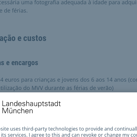
cessária uma fotografia adequada à idade para adquir
e de férias.
ação e custos
as e encargos
4 euros para crianças e jovens dos 6 aos 14 anos (c
tilização do MVV durante as férias de verão)
0 euros para crianças e jovens dos 15 aos 17 anos (
tilização do MVV durante as férias de verão)
amílias carenciadas podem obter um passe de férias
uito graças à SZ Gute Werke.