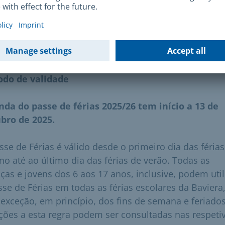
 mais informações, dirija-se aos Centros Sociais
cipais. Aqui pode
encontrar o Centro Social Municipa
área
.
odo de validade
nda do passe de férias 2025/26 tem início a 13 de
bro de 2025.
sse de Férias é válido desde o primeiro dia das férias
no até ao último dia das férias de verão. Todas as
nças e jovens dos 6 aos 17 anos, inclusive, podem util
sse de Férias em todas as férias escolares da Baviera
exceção, em princípio, dos fins de semana e feriados
ções a esta regra podem ser consultadas nas respeti