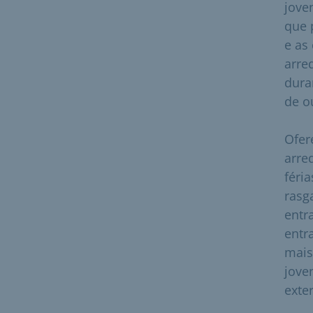
jove
que 
e as
arre
dura
de o
Ofer
arre
féri
rasg
entr
entr
mais
jove
exte