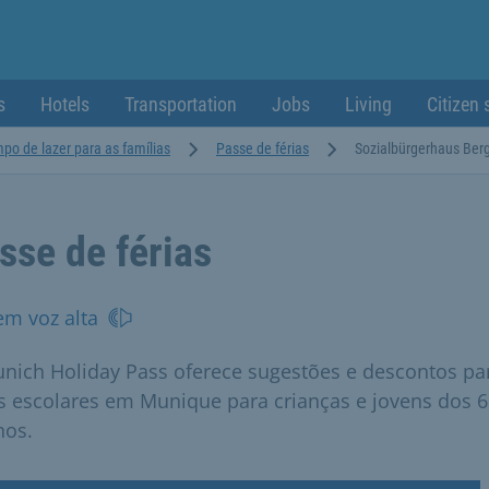
s
Hotels
Transportation
Jobs
Living
Citizen 
po de lazer para as famílias
Passe de férias
Sozialbürgerhaus Ber
sse de férias
em voz alta
nich Holiday Pass oferece sugestões e descontos pa
as escolares em Munique para crianças e jovens dos 6
nos.