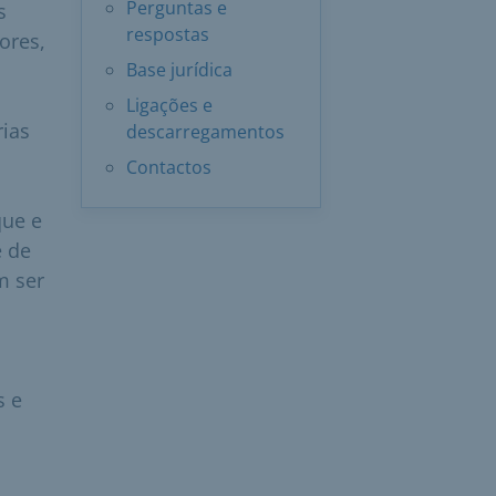
Perguntas e
s
respostas
ores,
Base jurídica
Ligações e
rias
descarregamentos
Contactos
que e
e de
m ser
s e