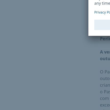
Para
Muni
sua
Perí
A ve
outu
O Pa
outo
cria
o Pa
com 
exce