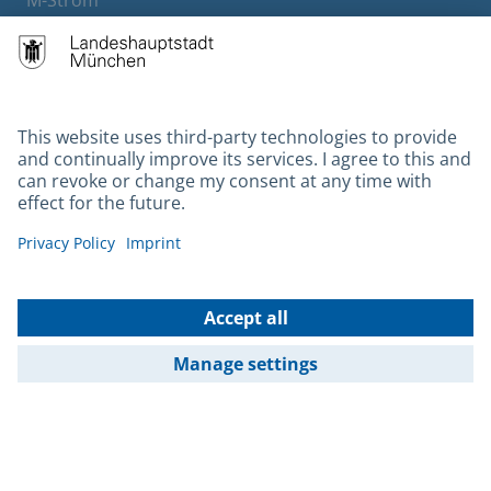
Bürgerservice
Hotels
Contact
Barrierefreiheit
Leichte Sprache
Gebärdensprache
Datenschutz
Kontakt
Impressum
© 2026 Portal München Betriebs GmbH & Co. KG - Ein Service der
Landeshauptstadt München und der Stadtwerke München GmbH