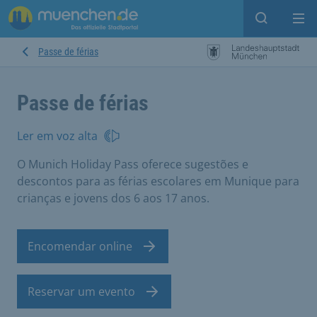
Open sear
Op
Passe de férias
Passe de férias
Ler em voz alta
O Munich Holiday Pass oferece sugestões e
descontos para as férias escolares em Munique para
crianças e jovens dos 6 aos 17 anos.
Encomendar online
Reservar um evento