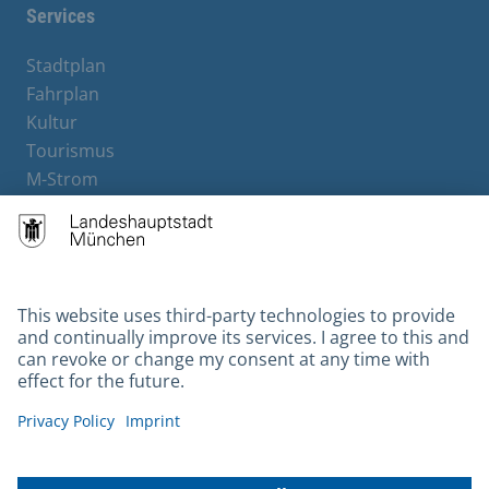
Services
Stadtplan
Fahrplan
Kultur
Tourismus
M-Strom
Bürgerservice
Hotels
Contact
Barrierefreiheit
Leichte Sprache
Gebärdensprache
Datenschutz
Kontakt