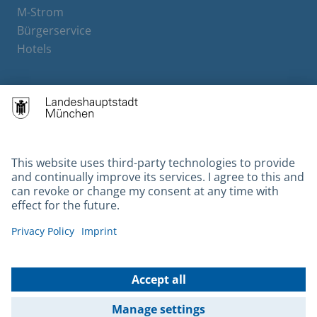
M-Strom
Bürgerservice
Hotels
Contact
Barrierefreiheit
Leichte Sprache
Gebärdensprache
Datenschutz
Kontakt
Impressum
© 2026 Portal München Betriebs GmbH & Co. KG - Ein Service der
Landeshauptstadt München und der Stadtwerke München GmbH