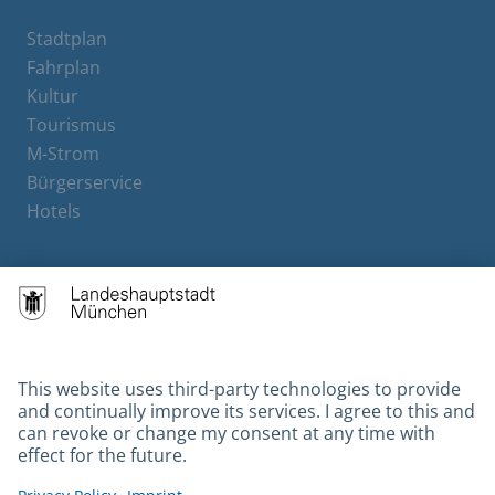
Stadtplan
Fahrplan
Kultur
Tourismus
M-Strom
Bürgerservice
Hotels
Contact
Barrierefreiheit
Leichte Sprache
Gebärdensprache
Datenschutz
Kontakt
Impressum