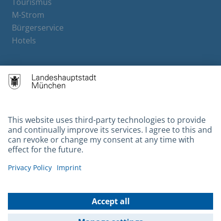
Tourismus
M-Strom
Bürgerservice
Hotels
Contact
Barrierefreiheit
Leichte Sprache
Gebärdensprache
Datenschutz
Kontakt
Impressum
© 2026 Portal München Betriebs GmbH & Co. KG - Ein Service der
Landeshauptstadt München und der Stadtwerke München GmbH