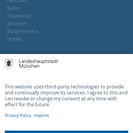
Fahrplan
Kultur
Tourismus
M-Strom
Bürgerservice
Hotels
Contact
Barrierefreiheit
Leichte Sprache
Gebärdensprache
Datenschutz
Kontakt
Impressum