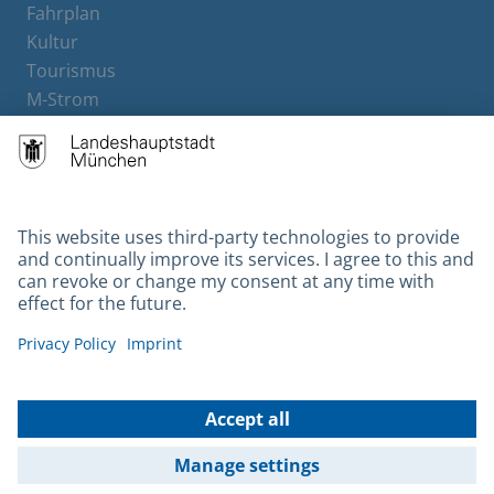
Fahrplan
Kultur
Tourismus
M-Strom
Bürgerservice
Hotels
Contact
Barrierefreiheit
Leichte Sprache
Gebärdensprache
Datenschutz
Kontakt
Impressum