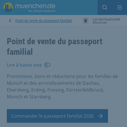
Open sear
Op
Point de vente du passeport familial
Point de vente du passeport
familial
Lire à haute voix
Promotions, bons et réductions pour les familles de
Munich et des arrondissements de Dachau,
Ebersberg, Erding, Freising, Fürstenfeldbruck,
Munich et Starnberg.
Commander le passeport familial 2026