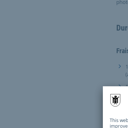
phot
Dur
Frai
1
(
1
(
Les 
grat