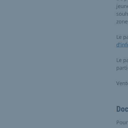
jeun
souh
zone
Le p
d'in
Le p
part
Vent
Doc
Pour