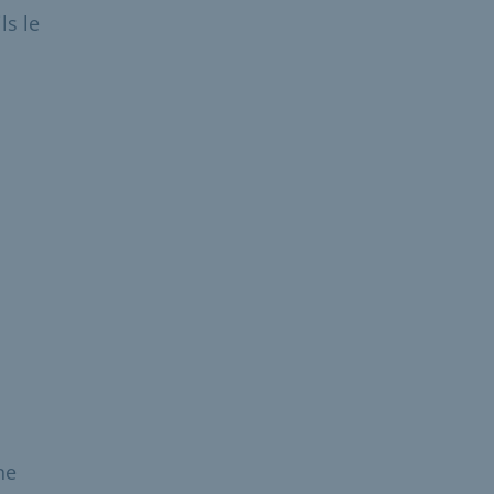
ls le
ne