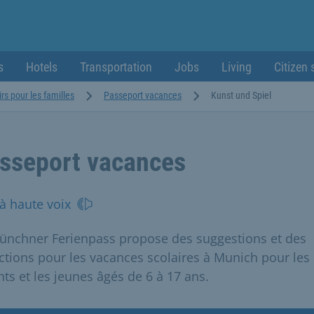
s
Hotels
Transportation
Jobs
Living
Citizen 
irs pour les familles
Passeport vacances
Kunst und Spiel
sseport vacances
 à haute voix
ünchner Ferienpass propose des suggestions et des
ctions pour les vacances scolaires à Munich pour les
nts et les jeunes âgés de 6 à 17 ans.