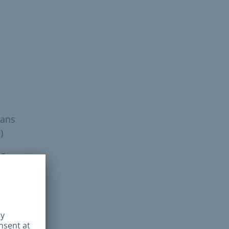
 ans
)
ns
)
s