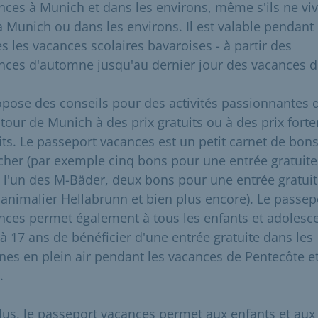
nces à Munich et dans les environs, même s'ils ne vi
à Munich ou dans les environs. Il est valable pendant
es les vacances scolaires bavaroises - à partir des
nces d'automne jusqu'au dernier jour des vacances d'
ropose des conseils pour des activités passionnantes 
utour de Munich à des prix gratuits ou à des prix fort
its. Le passeport vacances est un petit carnet de bons
cher (par exemple cinq bons pour une entrée gratuite
 l'un des M-Bäder, deux bons pour une entrée gratui
 animalier Hellabrunn et bien plus encore). Le passep
nces permet également à tous les enfants et adolesc
 à 17 ans de bénéficier d'une entrée gratuite dans les
ines en plein air pendant les vacances de Pentecôte e
.
lus, le passeport vacances permet aux enfants et aux