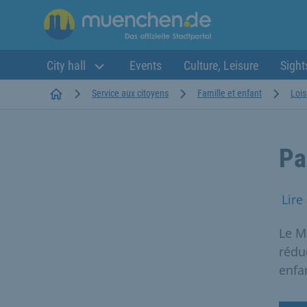
City hall
Events
Culture, Leisure
Sight
Startseite
Service aux citoyens
Famille et enfant
Lois
Pa
Lire
Le M
rédu
enfa