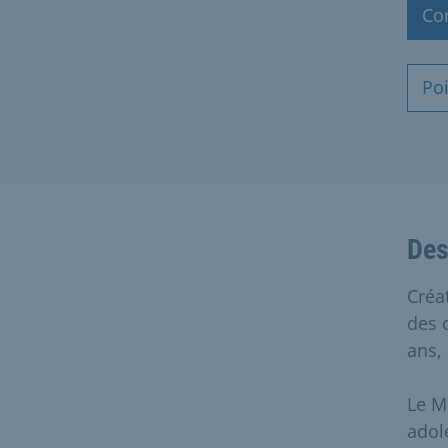
Co
Poi
Des
Créat
des 
ans,
Le M
adol