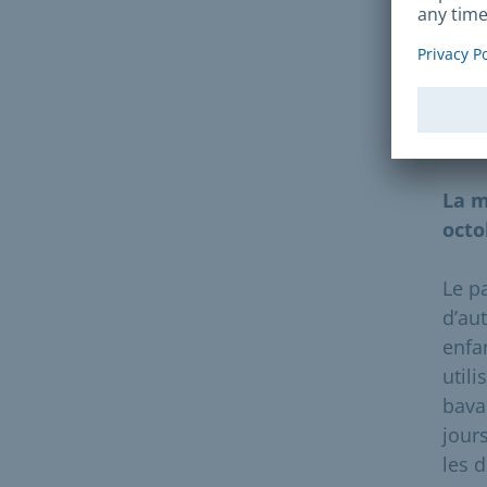
Vous
les 
cent
Péri
La m
octo
Le p
d’au
enfa
util
bava
jour
les d