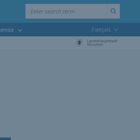
Enter search term
Start searc
Français
service
Langue actuelle