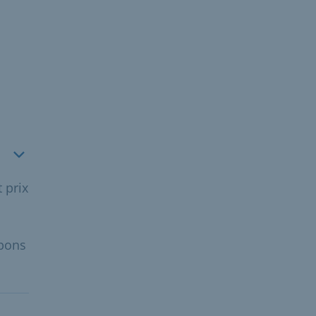
 prix
 bons