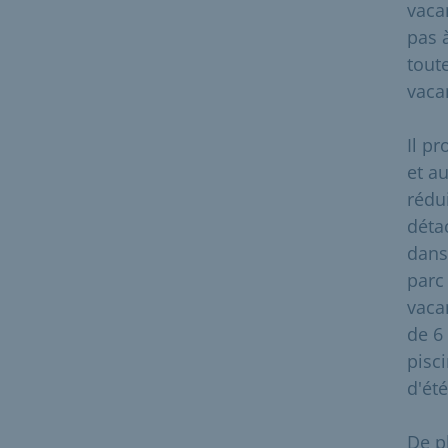
vaca
pas 
tout
vaca
Il p
et a
rédu
déta
dans
parc
vaca
de 6
pisc
d'été
De p