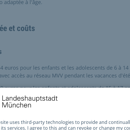
o adaptée à l'âge.
ée et coûts
s
4 euros pour les enfants et les adolescents de 6 à 14
avec accès au réseau MVV pendant les vacances d'été
0 euros pour les enfants et adolescents de 15 à 17 a
sans accès au réseau MVV pendant les vacances d'été
familles en difficulté peuvent obtenir un pass vacance
uit grâce à l'association SZ Gute Werke.