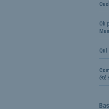
Quel
Où p
Mun
Qui 
Comm
été 
Bas