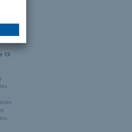
ns
e
e 13
s
les
aires
es
ans