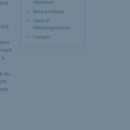
réponses
vent
Base juridique
Liens et
été.
téléchargements
Contact
dans
ement
 à
te au
ort
ents
t