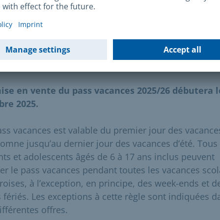
 trouverez de plus amples informations à ce sujet da
centres sociaux municipaux. Vous pouvez
trouver
ici
l
re social municipal dont
vous
dépendez
.
ode de validité
ise en vente du pass vacances 2025/26 débutera l
bre 2025.
ass vacances est valable du premier jour des vacance
tomne jusqu’au dernier jour des vacances d’été. Tous 
nts et adolescents âgés de 6 à 17 ans inclus peuvent
iser le pass vacances pendant toutes les vacances scol
roises, à l’exception, en principe, des week-ends et d
s fériés. Les exceptions à cette règle sont indiquées d
ifférentes offres.