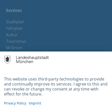
Services
Stadtplan
Fahrplan
Kultur
Tourismus
M-Strom
Bürgerservice
Hotels
Contact
Barrierefreiheit
Leichte Sprache
Gebärdensprache
Datenschutz