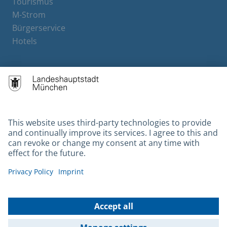
Tourismus
M-Strom
Bürgerservice
Hotels
Contact
Barrierefreiheit
Leichte Sprache
Gebärdensprache
Datenschutz
Kontakt
Impressum
© 2026 Portal München Betriebs GmbH & Co. KG - Ein Service der
Landeshauptstadt München und der Stadtwerke München GmbH