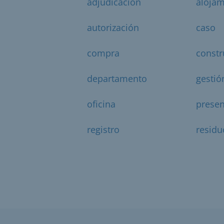
adjudicación
alojam
autorización
caso
compra
constr
departamento
gestió
oficina
presen
registro
residu