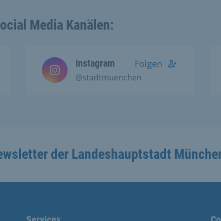
Social Media Kanälen:
Instagram
Folgen
@stadtmuenchen
ewsletter der Landeshauptstadt Münche
Services
Co