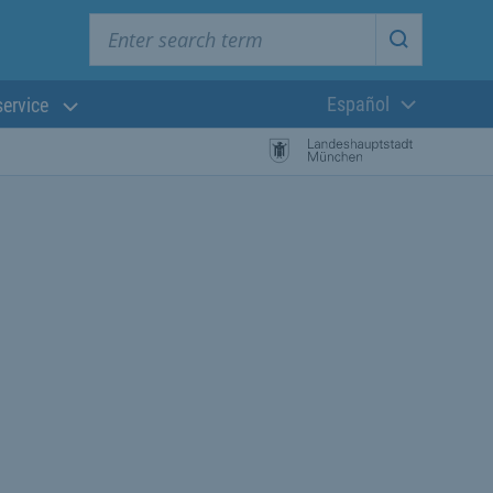
Enter search term
Start searc
Español
service
Lengua actual:
búsqueda