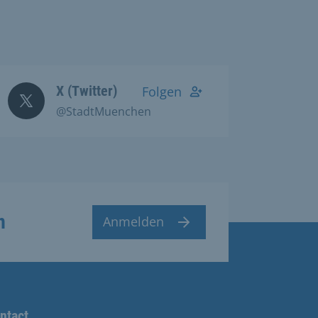
X (Twitter)
Folgen
@StadtMuenchen
n
Anmelden
ntact