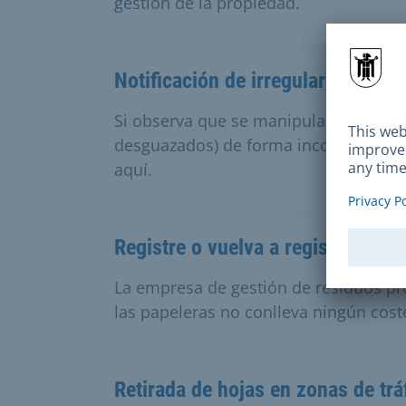
gestión de la propiedad.
Notificación de irregularidades en
Si observa que se manipulan, almacen
desguazados) de forma incorrecta en 
aquí.
Registre o vuelva a registrar su p
La empresa de gestión de residuos pro
las papeleras no conlleva ningún coste
Retirada de hojas en zonas de trá