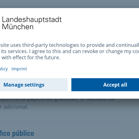
 virtud de la legislación sobre residuos
an o depositan residuos (incluidos vehículos
una propiedad privada, puede denunciarlo
apelera
porciona papeleras gratuitas. El vaciado de
 adicional.
fico público