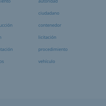
iento
autoridad
ciudadano
ucción
contenedor
n
licitación
tación
procedimiento
os
vehículo