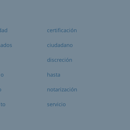
dad
certificación
icados
ciudadano
discreción
lo
hasta
o
notarización
ito
servicio