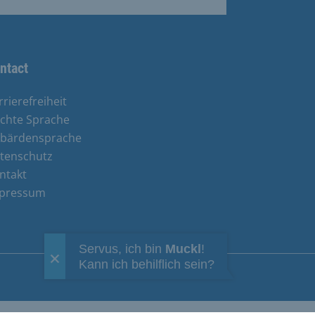
ntact
rrierefreiheit
ichte Sprache
bärdensprache
tenschutz
ntakt
pressum
Servus, ich bin
Muckl
!
Kann ich behilflich sein?