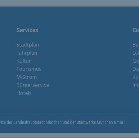
Services
Co
Stadtplan
Ba
Fahrplan
Le
Kultur
Ge
Tourismus
Da
M-Strom
Ko
Bürgerservice
Im
Hotels
ervice der Landeshauptstadt München und der Stadtwerke München GmbH