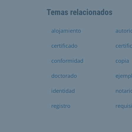
Temas relacionados
alojamiento
autori
certificado
certif
conformidad
copia
doctorado
ejemp
identidad
notari
registro
requis