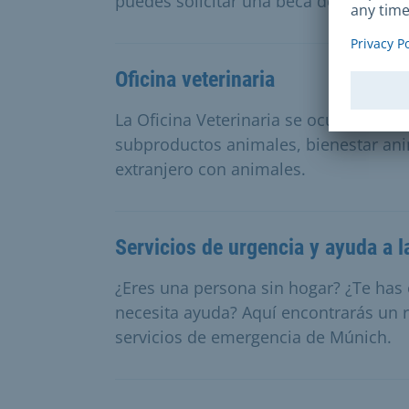
puedes solicitar una beca de la ciudad
Oficina veterinaria
La Oficina Veterinaria se ocupa de hi
subproductos animales, bienestar ani
extranjero con animales.
Servicios de urgencia y ayuda a 
¿Eres una persona sin hogar? ¿Te has
necesita ayuda? Aquí encontrarás un 
servicios de emergencia de Múnich.