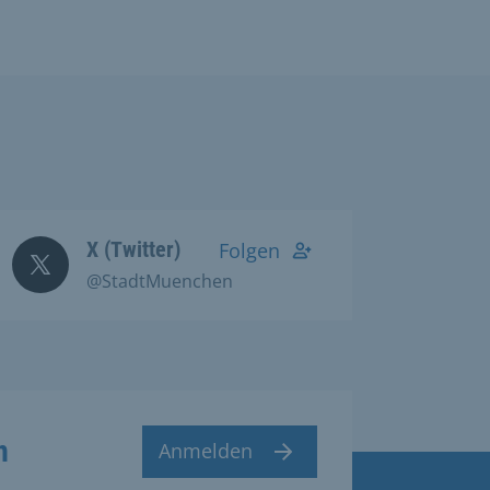
X (Twitter)
Folgen
@StadtMuenchen
n
Anmelden