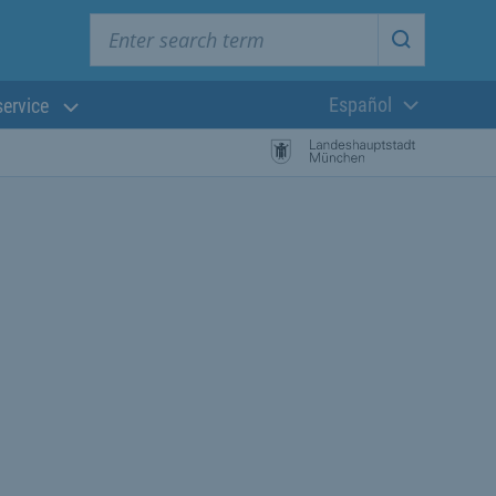
Enter search term
Start searc
Español
service
Lengua actual:
búsqueda