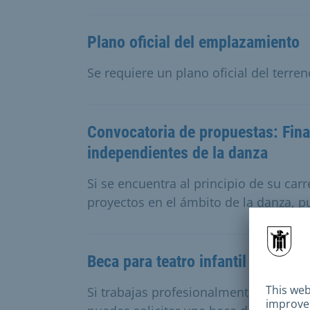
Plano oficial del emplazamiento
Se requiere un plano oficial del terre
Convocatoria de propuestas: Fina
independientes de la danza
Si se encuentra al principio de su car
proyectos en el ámbito de la danza, p
Beca para teatro infantil y juvenil
Si trabajas profesionalmente en teatro