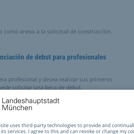
no como anexo a la solicitud de construcción.
nciación de debut para profesionales
rera profesional y desea realizar sus primeros
uede solicitar una beca de debut.
 infantil y juvenil en la escena independiente,