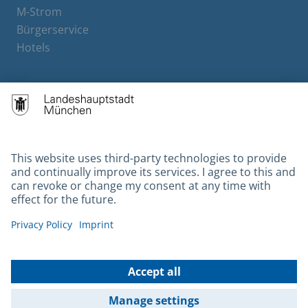
M-Strom
Bürgerservice
Hotels
Contact
Barrierefreiheit
Leichte Sprache
Gebärdensprache
Datenschutz
Kontakt
Impressum
© 2026 Portal München Betriebs GmbH & Co. KG - Ein Service der
Landeshauptstadt München und der Stadtwerke München GmbH