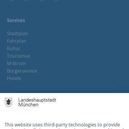
Facebook
Instagram
YouTube
X
Services
Stadtplan
Fahrplan
Kultur
Tourismus
M-Strom
Bürgerservice
Hotels
Contact
Barrierefreiheit
Leichte Sprache
Gebärdensprache