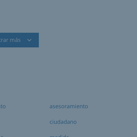
trar más
nto
asesoramiento
ciudadano