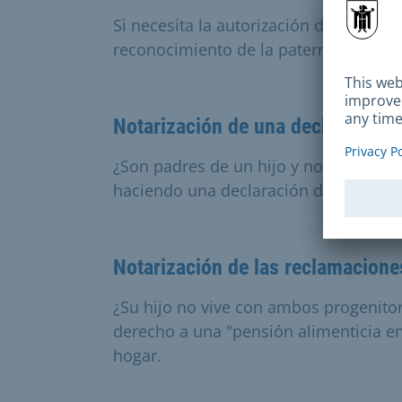
Si necesita la autorización de la Ofici
reconocimiento de la paternidad, pued
Notarización de una declaración 
¿Son padres de un hijo y no están ca
haciendo una declaración de custodia
Notarización de las reclamacione
¿Su hijo no vive con ambos progenito
derecho a una "pensión alimenticia en
hogar.