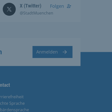
X (Twitter)
Folgen
@StadtMuenchen
n
Anmelden
ntact
rrierefreiheit
ichte Sprache
bärdensprache