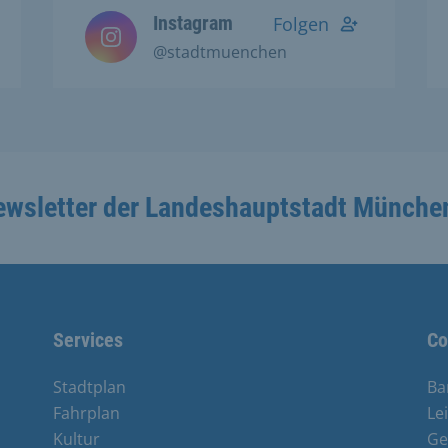
Instagram
Folgen
@stadtmuenchen
ewsletter der Landeshauptstadt Münche
Services
Co
Stadtplan
Ba
Fahrplan
Le
Kultur
Ge