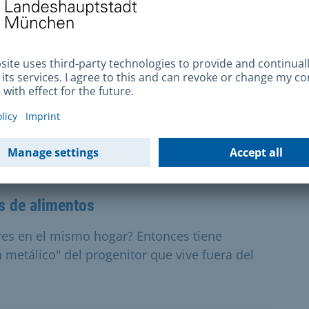
na de Inmigración y Naturalización para el
e presentar aquí una solicitud.
de custodia
sados? Pueden obtener la custodia compartida
.
s de alimentos
res en el mismo hogar? Entonces tiene
 metálico" del progenitor que vive fuera del