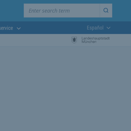
Enter search term
Start searc
Español
service
Lengua actual:
búsqueda