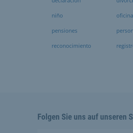
declaración
divorc
niño
oficin
pensiones
perso
reconocimiento
regist
Folgen Sie uns auf unseren 