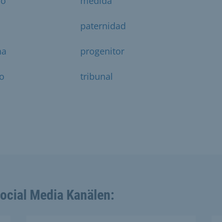
io
medida
a
paternidad
na
progenitor
ro
tribunal
Social Media Kanälen: