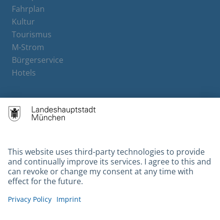
Fahrplan
Kultur
Tourismus
M-Strom
Bürgerservice
Hotels
Contact
Barrierefreiheit
Leichte Sprache
Gebärdensprache
Datenschutz
Kontakt
Impressum