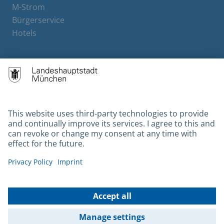
M-Strom
Bürgerservice
Hotels
Contact
Barrierefreiheit
Leichte Sprache
Gebärdensprache
Datenschutz
Kontakt
Impressum
© 2026 Portal München Betriebs GmbH & Co. KG - Ein Service der
Landeshauptstadt München und der Stadtwerke München GmbH