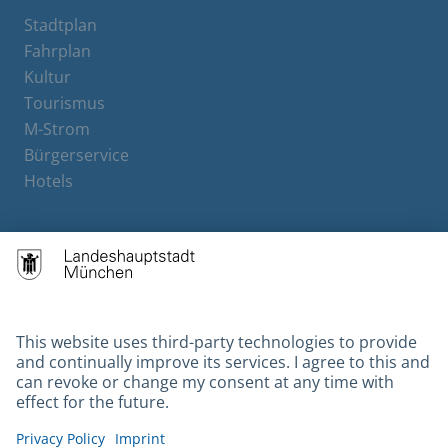
Stadtplan
Fahrplan
Kultur
Tourismus
M-Strom
Bürgerservice
Hotels
Contact
Barrierefreiheit
Leichte Sprache
Gebärdensprache
Datenschutz
Kontakt
Impressum