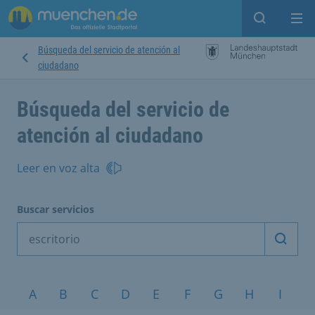
Open sear
Op
Búsqueda del servicio de atención al
ciudadano
Búsqueda del servicio de
atención al ciudadano
Leer en voz alta
Buscar servicios
Inicia
Temas A-Z
A
B
C
D
E
F
G
H
I
J