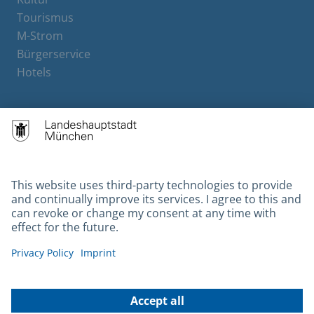
Tourismus
M-Strom
Bürgerservice
Hotels
Contact
Barrierefreiheit
Leichte Sprache
Gebärdensprache
Datenschutz
Kontakt
Impressum
© 2026 Portal München Betriebs GmbH & Co. KG - Ein Service der