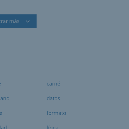
trar más
e
carné
dano
datos
e
formato
dad
línea