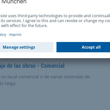
aje para pequeños clientes
su vivienda unifamiliar o bloque de
ta.
je de las obras - Comercial
 un local comercial o de varias viviendas de
s larga.