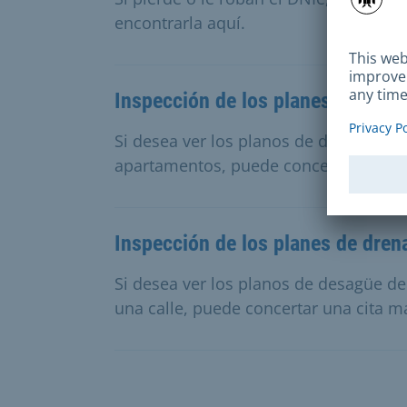
encontrarla aquí.
Inspección de los planes de dren
Si desea ver los planos de drenaje de 
apartamentos, puede concertar una ci
Inspección de los planes de drena
Si desea ver los planos de desagüe de
una calle, puede concertar una cita má