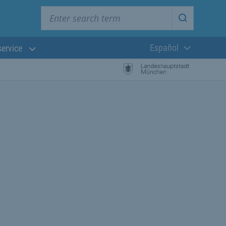
Enter search term
Start searc
Español
service
Lengua actual:
búsqueda