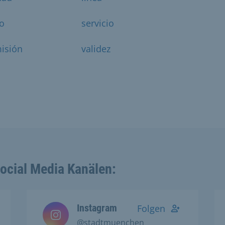
ro
servicio
isión
validez
Social Media Kanälen:
Instagram
Folgen
@stadtmuenchen