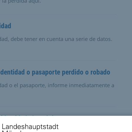
 la pérdida aquí.
idad
idad, debe tener en cuenta una serie de datos.
dentidad o pasaporte perdido o robado
tidad o el pasaporte, informe inmediatamente a
identidad electrónico
ner en cuenta una serie de datos. Puede