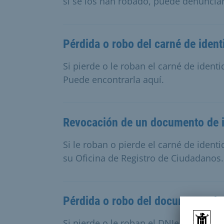
si se los han robado, puede denunciar
Pérdida o robo del carné de ident
Si pierde o le roban el carné de ident
Puede encontrarla aquí.
Revocación de un documento de i
Si le roban o pierde el carné de iden
su Oficina de Registro de Ciudadanos.
Pérdida o robo del documento de 
Si pierde o le roban el DNIe, debe te