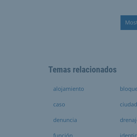
Mos
Temas relacionados
alojamiento
bloqu
caso
ciuda
denuncia
drenaj
función
identi