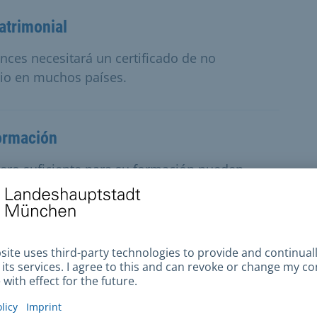
atrimonial
nces necesitará un certificado de no
io en muchos países.
formación
ero suficiente para su formación pueden
tud de la Ley Federal de Ayudas a la Formación
ente - Ciudadanos de la UE y del EEE
mportante sobre su estancia en Alemania si