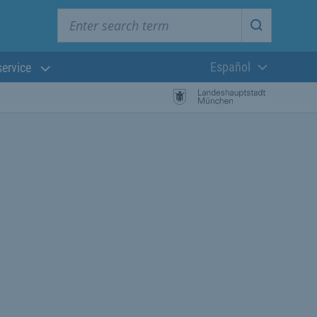
Enter search term
Start searc
Español
service
Lengua actual:
búsqueda