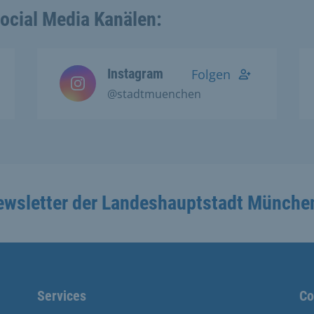
Social Media Kanälen:
Instagram
Folgen
@stadtmuenchen
ewsletter der Landeshauptstadt Münche
Services
Co