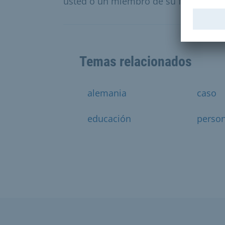
usted o un miembro de su familia es 
Temas relacionados
alemania
caso
educación
perso