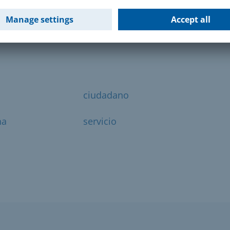
ciudadano de la UE o del EEE.
ciudadano
na
servicio