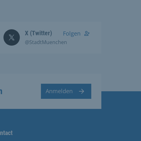
X (Twitter)
Folgen
@StadtMuenchen
n
Anmelden
ntact