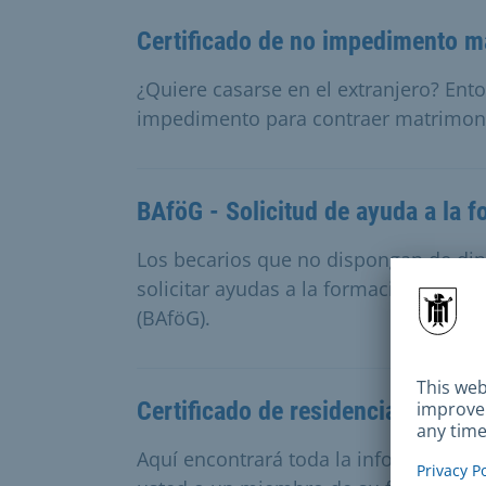
Certificado de no impedimento m
¿Quiere casarse en el extranjero? Ento
impedimento para contraer matrimon
BAföG - Solicitud de ayuda a la 
Los becarios que no dispongan de din
solicitar ayudas a la formación en vir
(BAföG).
Certificado de residencia perman
Aquí encontrará toda la información i