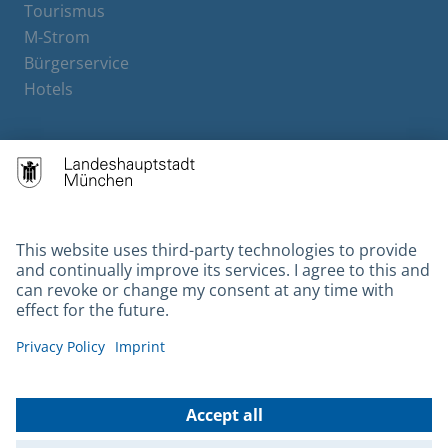
Tourismus
M-Strom
Bürgerservice
Hotels
Contact
Barrierefreiheit
Leichte Sprache
Gebärdensprache
Datenschutz
Kontakt
Impressum
© 2026 Portal München Betriebs GmbH & Co. KG - Ein Service der