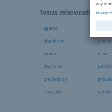
Temas relacionados
agente
alojam
alquileres
aseso
ayuda
caso
depósito
pérdid
prevención
proce
rescisión
servic