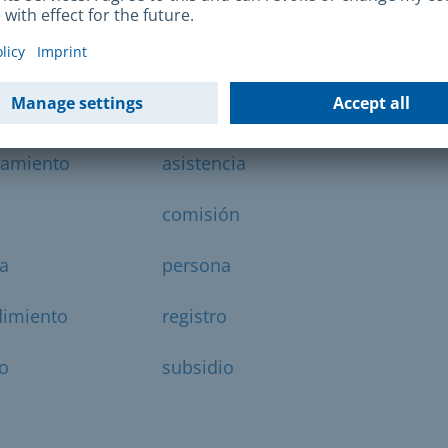
iento
alquiler
ramiento
asistencia
comisión
a
persona
dimiento
registro
io
subsidio