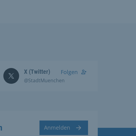
X (Twitter)
Folgen
@StadtMuenchen
n
Anmelden