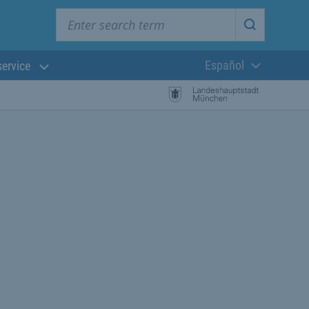
Enter search term
Start searc
Español
service
Lengua actual:
búsqueda