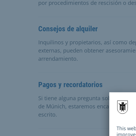
por procedimientos de rescisión o de
Consejos de alquiler
Inquilinos y propietarios, así como 
externas, pueden obtener asesoramien
arrendamiento.
Pagos y recordatorios
Si tiene alguna pregunta sobre las op
de Múnich, estaremos encantados de i
escrito.