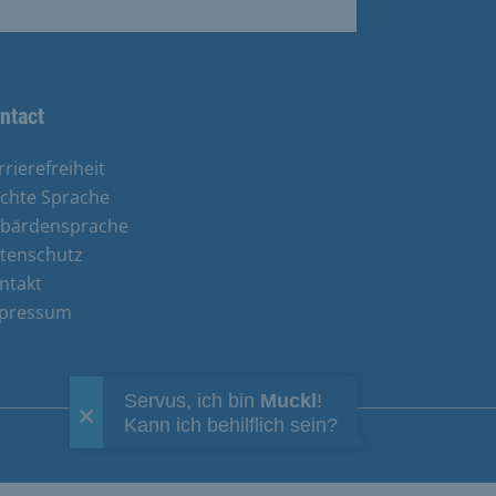
ntact
rrierefreiheit
ichte Sprache
bärdensprache
tenschutz
ntakt
pressum
Servus, ich bin
Muckl
!
Kann ich behilflich sein?