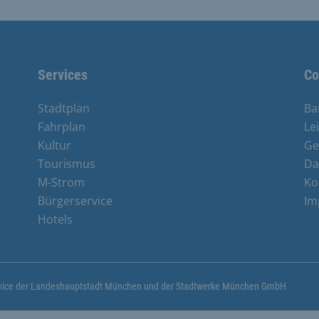
Services
Co
Stadtplan
Ba
Fahrplan
Le
Kultur
Ge
Tourismus
Da
M-Strom
Ko
Bürgerservice
Im
Hotels
ervice der Landeshauptstadt München und der Stadtwerke München GmbH