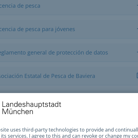
icencia de pesca
icencia de pesca para jóvenes
eglamento general de protección de datos
sociación Estatal de Pesca de Baviera
stituto Estatal de Agricultura de Baviera