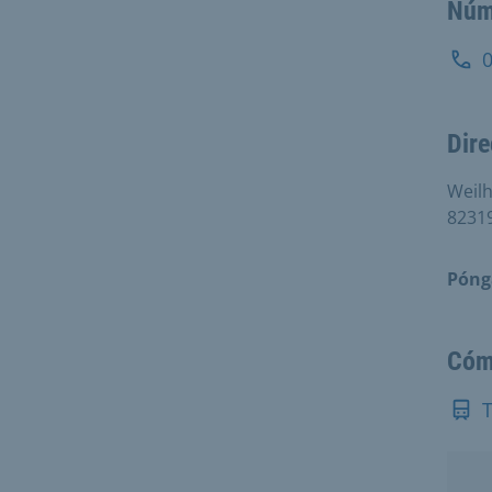
Núm
Dire
Weilh
8231
Póng
Cóm
T