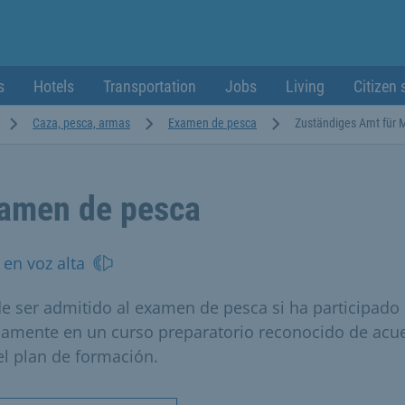
s
Hotels
Transportation
Jobs
Living
Citizen 
Caza, pesca, armas
Examen de pesca
Zuständiges Amt für
amen de pesca
 en voz alta
e ser admitido al examen de pesca si ha participado
iamente en un curso preparatorio reconocido de acu
el plan de formación.