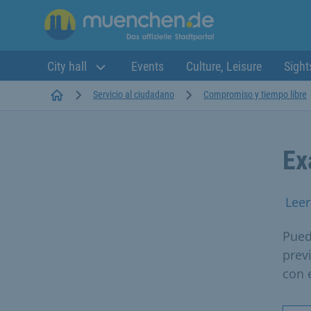
City hall
Events
Culture, Leisure
Sight
Startseite
Servicio al ciudadano
Compromiso y tiempo libre
Ex
Leer
Pued
prev
con 