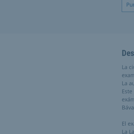
Pu
Des
La c
exam
La a
Este 
exám
Báva
El e
La L