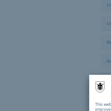
L
L
R
A
In