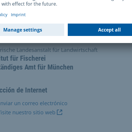
tacto
rische Landesanstalt für Landwirtschaft
itut für Fischerei
tändiges Amt für München
cción de Internet
nviar un correo electrónico
isite nuestro sitio web