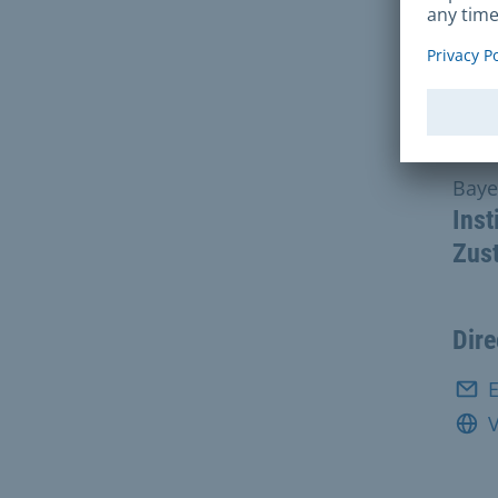
Con
Baye
Inst
Zus
Dire
E
V