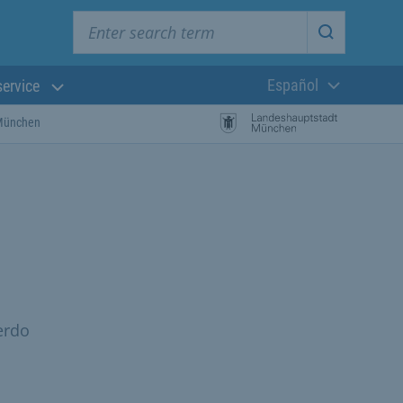
Enter search term
Start searc
Español
service
Lengua actual:
 München
erdo