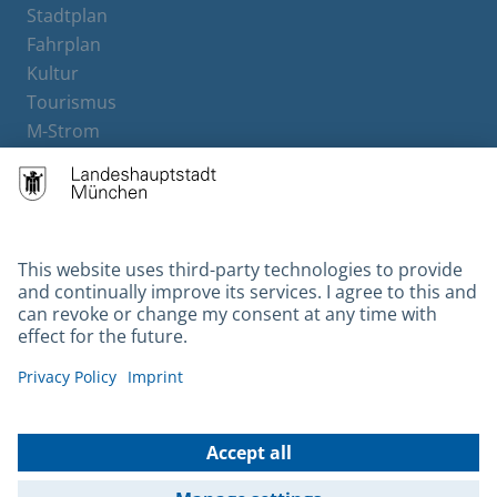
Stadtplan
Fahrplan
Kultur
Tourismus
M-Strom
Bürgerservice
Hotels
Contact
Barrierefreiheit
Leichte Sprache
Gebärdensprache
Datenschutz
Kontakt
Impressum