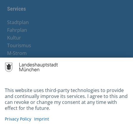
Services
Stadtplan
Fahrplan
Kultur
Tourismus
M-Strom
Bürgerservice
Hotels
Contact
Barrierefreiheit
Leichte Sprache
Gebärdensprache
Datenschutz