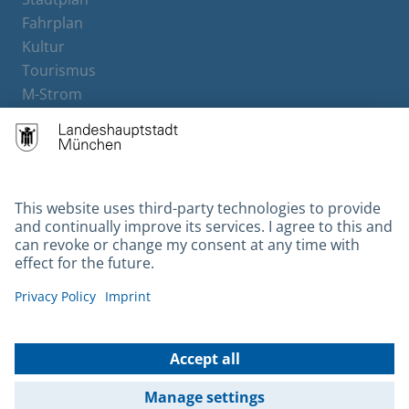
Fahrplan
Kultur
Tourismus
M-Strom
Bürgerservice
Hotels
Contact
Barrierefreiheit
Leichte Sprache
Gebärdensprache
Datenschutz
Kontakt
Impressum