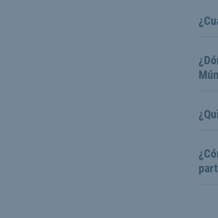
¿Cu
¿Dón
Mún
¿Qui
¿Có
part