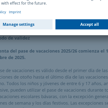
ntrará más información al respecto en los centros
ales municipales. Aquí puede
encontrar
su
centro soc
cipal correspondiente
.
odo de validez
enta del pase de vacaciones 2025/26 comienza el 
bre de 2025.
ase de vacaciones es válido desde el primer día de las
ciones de otoño hasta el último día de las vacacione
no. Todos los niños y jóvenes de entre 6 y 17 años, 
usive, pueden utilizar el pase de vacaciones durante t
vacaciones escolares bávaras, con la excepción genera
fines de semana y los días festivos. Las excepciones s