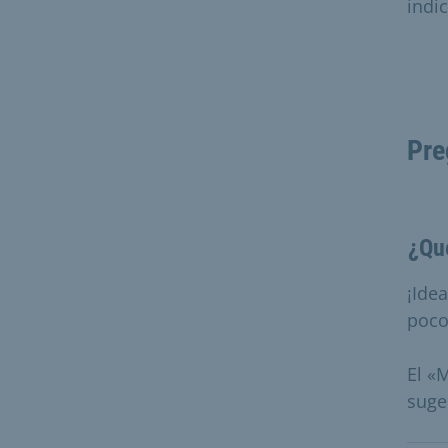
indi
Pre
¿Qu
¡Ide
poco
El «
suge