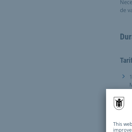
Nece
de v
Dur
Tari
1
M
1
u
Las 
vaca