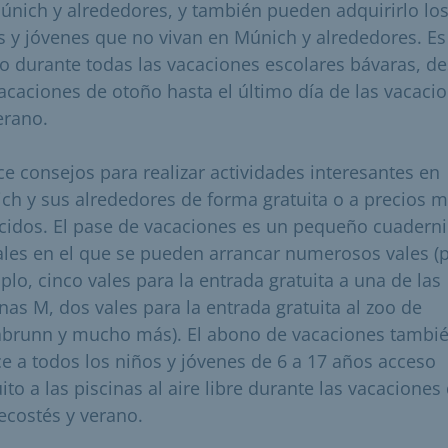
únich y alrededores, y también pueden adquirirlo lo
s y jóvenes que no vivan en Múnich y alrededores. Es
do durante todas las vacaciones escolares bávaras, d
vacaciones de otoño hasta el último día de las vacaci
erano.
ce consejos para realizar actividades interesantes en
ch y sus alrededores de forma gratuita o a precios 
cidos. El pase de vacaciones es un pequeño cuaderni
ales en el que se pueden arrancar numerosos vales (
plo, cinco vales para la entrada gratuita a una de las
inas M, dos vales para la entrada gratuita al zoo de
abrunn y mucho más). El abono de vacaciones tambi
ce a todos los niños y jóvenes de 6 a 17 años acceso
ito a las piscinas al aire libre durante las vacaciones
ecostés y verano.