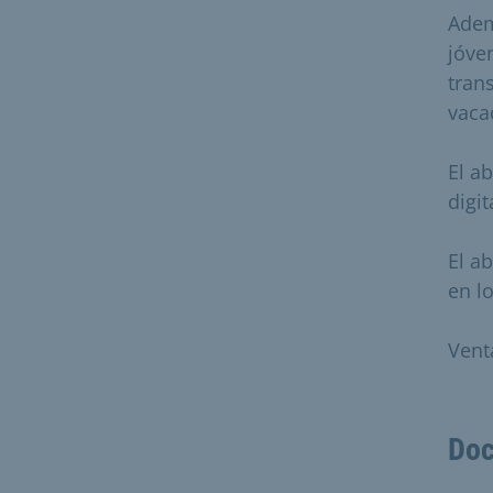
Adem
jóve
tran
vaca
El a
digit
El a
en l
Vent
Doc