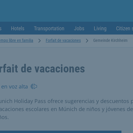
s
Hotels
Transportation
Jobs
Living
Citizen 
empo libre en familia
Forfait de vacaciones
Gemeinde Kirchheim
rfait de vacaciones
 en voz alta
unich Holiday Pass ofrece sugerencias y descuentos 
vacaciones escolares en Múnich de niños y jóvenes de
ños.