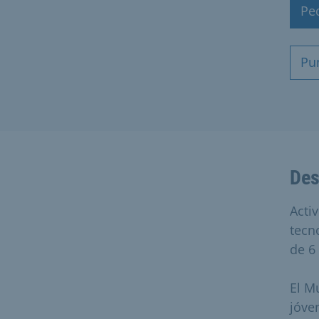
Pe
Pu
Des
Activ
tecn
de 6
El M
jóve