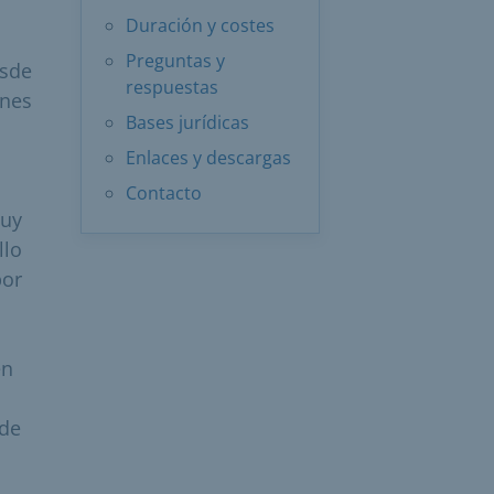
s
Duración y costes
Preguntas y
esde
respuestas
ones
Bases jurídicas
Enlaces y descargas
Contacto
muy
llo
por
én
 de