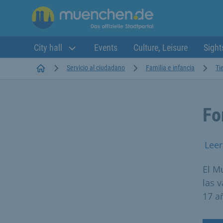
City hall
Events
Culture, Leisure
Sight
Startseite
Servicio al ciudadano
Familia e infancia
Ti
Fo
Leer
El M
las 
17 a