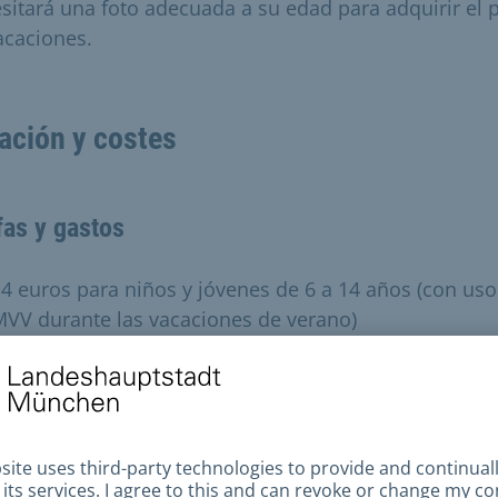
sitará una foto adecuada a su edad para adquirir el 
acaciones.
ación y costes
fas y gastos
4 euros para niños y jóvenes de 6 a 14 años (con uso
VV durante las vacaciones de verano)
0 euros para niños y jóvenes de entre 15 y 17 años (s
so del MVV durante las vacaciones de verano)
familias con pocos recursos pueden obtener un pase
ciones gratuito gracias a la iniciativa «SZ Gute Werke»