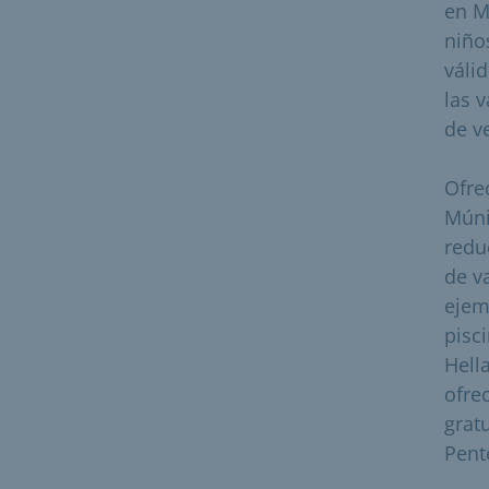
en M
niño
váli
las 
de v
Ofre
Múni
redu
de v
ejem
pisc
Hell
ofre
gratu
Pent