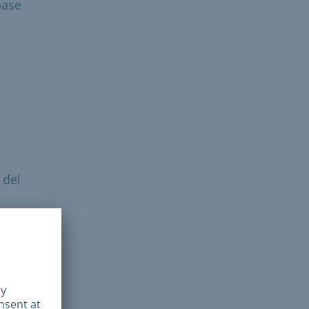
pase
 del
in
 de
.