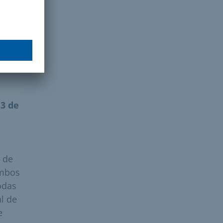
ial
13 de
s de
ambos
odas
l de
e