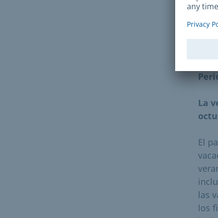
Enco
soci
muni
Peri
La v
octu
El p
vaca
vera
incl
las 
los 