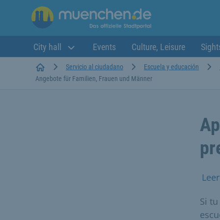
City hall
Events
Culture, Leisure
Sight
Startseite
Servicio al ciudadano
Escuela y educación
Angebote für Familien, Frauen und Männer
Ap
pr
Leer
Si tu
escu