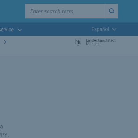
Enter search term
Start searc
Español
service
Lengua actual:
la
PPY.