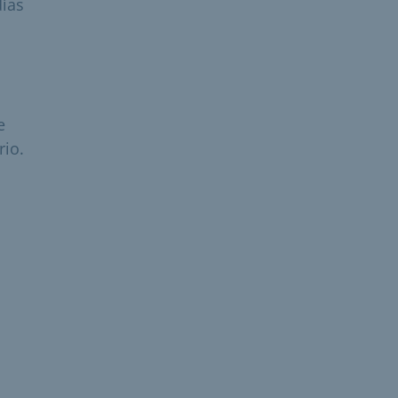
días
e
rio.