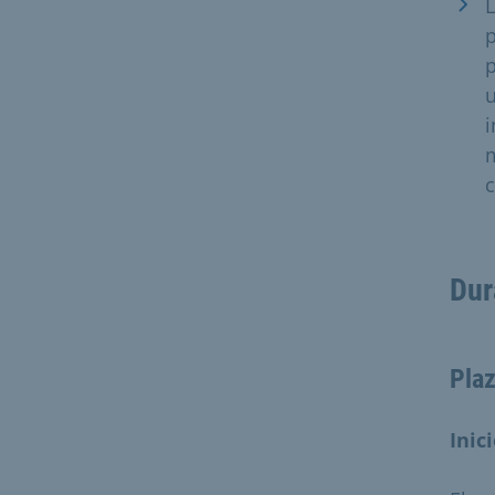
L
p
p
u
i
m
c
Dur
Plaz
Inic