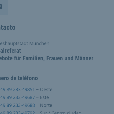
tacto
eshauptstadt München
alreferat
bote für Familien, Frauen und Männer
ero de teléfono
+49 89 233-49851
− Oeste
+49 89 233-49687
− Este
+49 89 233-49688
− Norte
+49 89 233-49792
− Sur / Centro ciudad