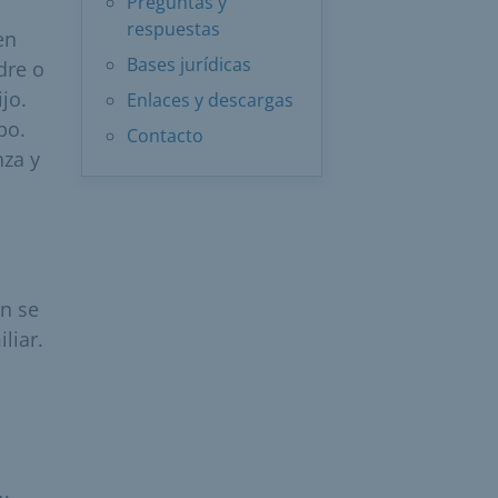
Preguntas y
respuestas
en
Bases jurídicas
dre o
jo.
Enlaces y descargas
po.
Contacto
nza y
án se
liar.