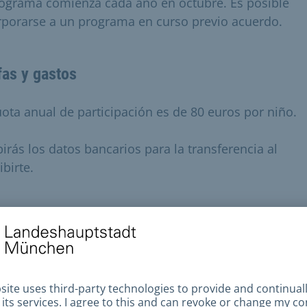
rograma comienza cada año en octubre. Es posible
rporarse a un programa en curso previo acuerdo.
fas y gastos
uota anual de participación es de 80 euros por niño.
birás los datos bancarios para la transferencia al
ibirte.
guntas y respuestas
ién aprende con mi hijo?