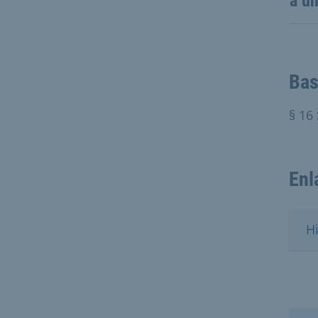
a u
Bas
§ 16 
Enl
H