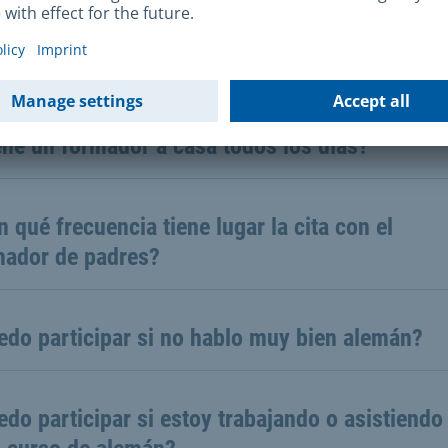
padres aprenden, juegan y practican con su hijo cinco
 semana utilizando los materiales de HIPPY.
ne un formador a casa todos los días?
 qué frecuencia tiene lugar la cita con el
mador de padres?
edo participar si no hablo muy bien alemán?
do participar si estoy trabajando o asistiendo