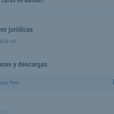
n curso de alemán?
es jurídicas
SGB VIII
aces y descargas
ippy Flyer