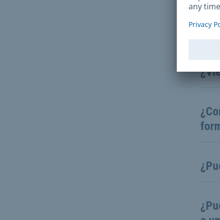
Los 
a la
¿Vie
¿Con
for
¿Pu
¿Pue