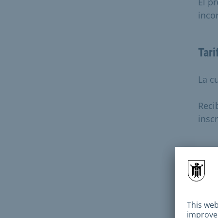
El p
inco
Tari
La c
Reci
inscr
Pre
¿Qu