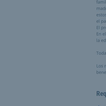
fami
madr
esto
el p
El p
En e
la e
Toda
Los 
bene
Req