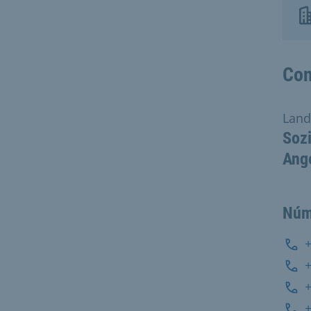
Con
Land
Sozi
Ange
Núm