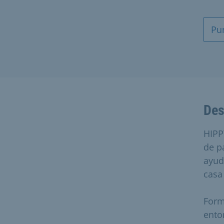
Pu
Des
HIPP
de p
ayud
casa 
Form
entor