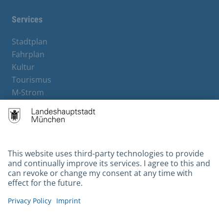
Services
Stadtplan
Fahrplan
Kultur
Tourismus
M-Strom
Bürgerservice
Hotels
Contact
Barrierefreiheit
Leichte Sprache
Gebärdensprache
Datenschutz