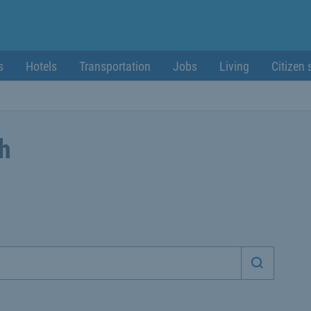
s
Hotels
Transportation
Jobs
Living
Citizen 
ch
Start sea