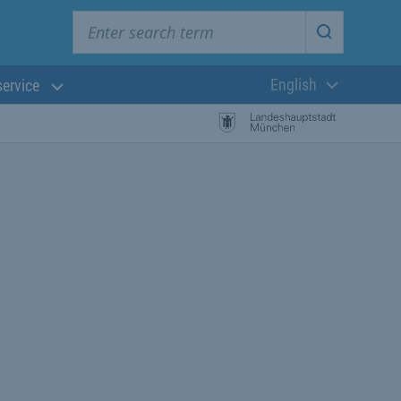
Enter search term
Start searc
English
service
Current langua
rch