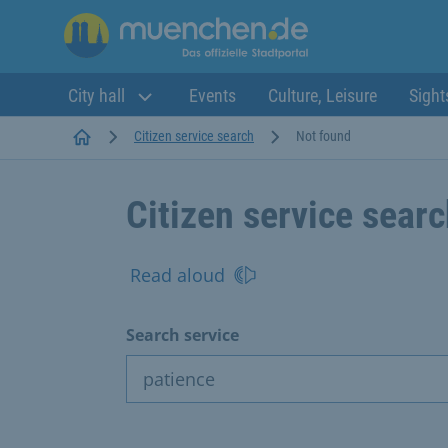
City hall
Events
Culture, Leisure
Sight
Startseite
Citizen service search
Not found
Citizen service sear
Read aloud
Search service