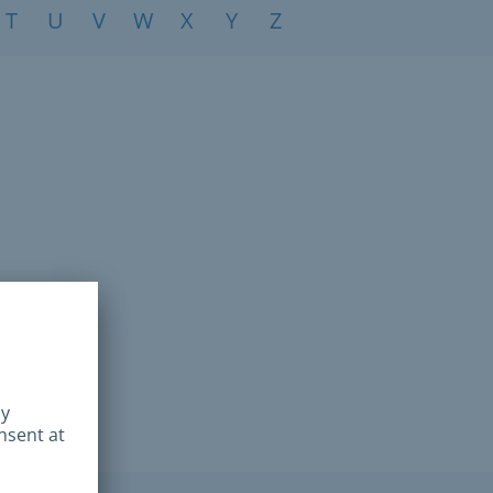
T
U
V
W
X
Y
Z