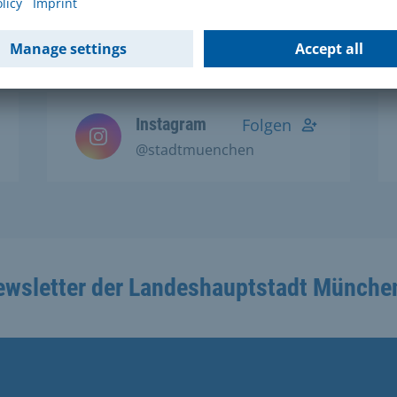
Social Media Kanälen:
Instagram
Folgen
@stadtmuenchen
ewsletter der Landeshauptstadt Münche