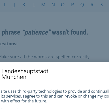
I
J
K
L
M
N
O
P
Q
R
S
 phrase
“patience”
wasn't found.
estions:
ake sure all the words are spelled correctly.
ry similar search terms.
ry more general search terms.