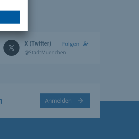
X (Twitter)
Folgen
@StadtMuenchen
n
Anmelden