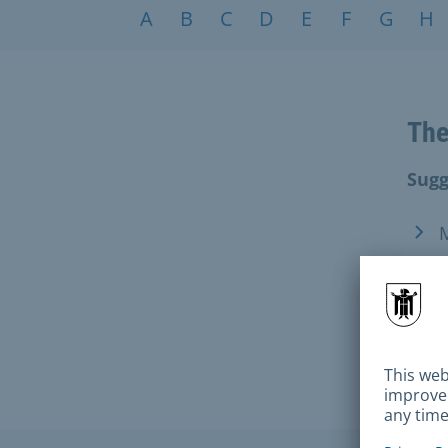
Topics A-Z
A
B
C
D
E
F
G
H
The
Sugg
M
T
T