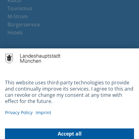
Kultur
Tourismus
M-Strom
Bürgerservice
Hotels
Contact
Barrierefreiheit
Leichte Sprache
Gebärdensprache
Datenschutz
Kontakt
Impressum
© 2026 Portal München Betriebs GmbH & Co. KG - Ein Service der