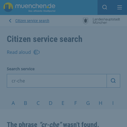
Open sear
Op
Citizen service search
Citizen service search
Read aloud
Search service
Start 
Topics A-Z
A
B
C
D
E
F
G
H
I
J
The phrase
“cr-che”
wasn't found.