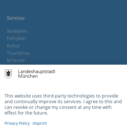
Facebook
Instagram
YouTube
X
Services
Stadtplan
Fahrplan
Kultur
Tourismus
M-Strom
Bürgerservice
Hotels
Contact
Barrierefreiheit
Leichte Sprache
Gebärdensprache