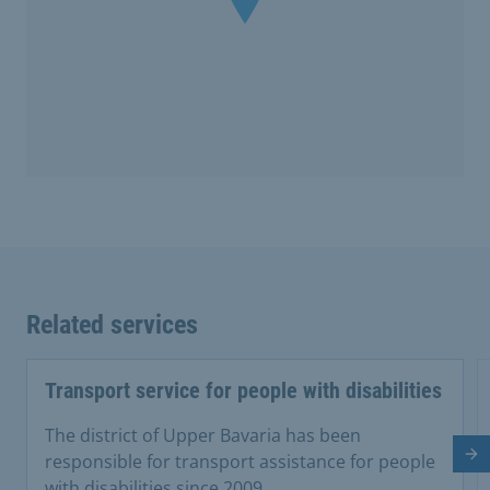
Related services
Transport service for people with disabilities
The district of Upper Bavaria has been
responsible for transport assistance for people
Ne
with disabilities since 2009.