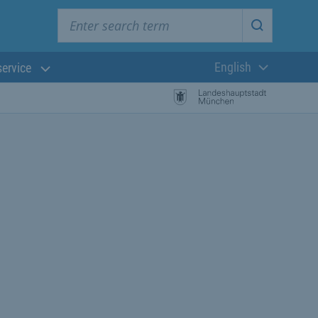
Enter search term
Start searc
English
service
Current langua