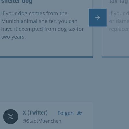
shelter dog
tax tag
If your dog comes from the
If your 
Next slide
Munich animal shelter, you can
or dama
have it exempted from dog tax for
replace
two years.
X (Twitter)
Folgen
@StadtMuenchen