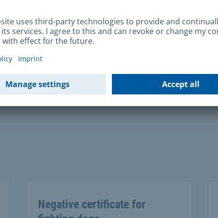
tact address
rtstr. 19
6 München
n touch with us
Negative certificate for