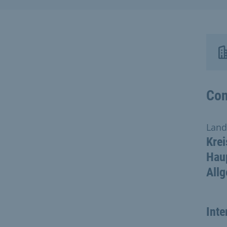
Con
Land
Krei
Haup
All
Inte