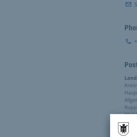
S
Pho
Post
Land
Kreis
Haupt
Allg
Ruppe
8046
Fax: