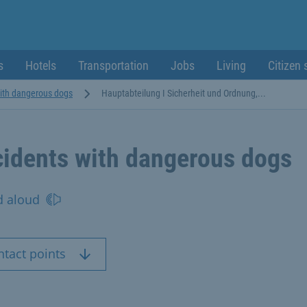
s
Hotels
Transportation
Jobs
Living
Citizen 
with dangerous dogs
Hauptabteilung I Sicherheit und Ordnung,...
cidents with dangerous dogs
d aloud
ntact points