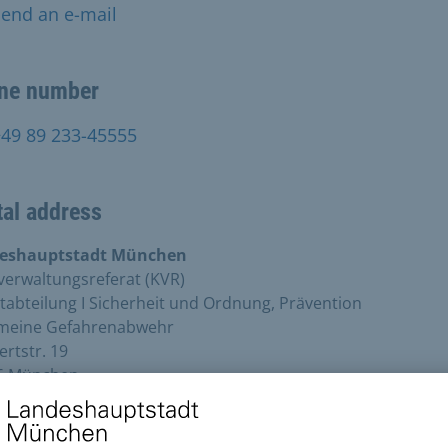
end an e-mail
ne number
+49 89 233-45555
al address
eshauptstadt München
verwaltungsreferat (KVR)
abteilung I Sicherheit und Ordnung, Prävention
emeine Gefahrenabwehr
rtstr. 19
6 München
+49 89 233-45665