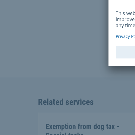
Con
Ruppe
8046
Get i
Related services
Exemption from dog tax -