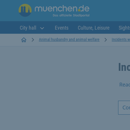
City hall
Events
Culture, Leisure
Sight
Startseite
Animal husbandry and animal welfare
Incidents 
In
Rea
Co